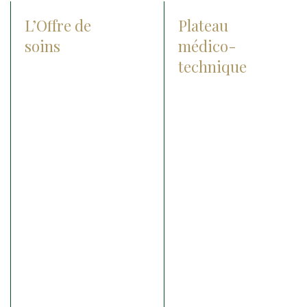
L’Offre de
Plateau
soins
médico-
technique
Check-up center
Radiographie
Chirurgie
Les lasers
Orthopédie
Le matériel chirurgical
Ophtalmologie
Echographie
Médecine interne
IRM
Médecine sportive
Anesthésie
Reproduction et
néonatalogie
Matériel d’endoscopie
Hospitalisation
Matériel d’ophtalmologie
Soins intensifs
Cryothérapie
Urgences médico