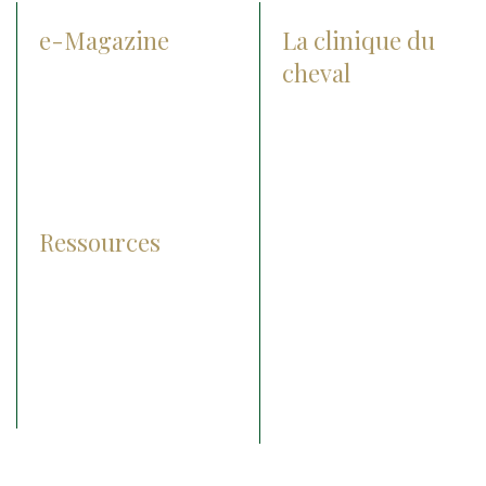
e-Magazine
La clinique du
cheval
Prévention
Actualités
Diagnostic
Notre histoire
Traitement
Notre groupe
Pathologies
Nos agréments
Ressources
L’équipe et nos valeurs
Lexique
Recrutement
Photos et vidéos
Nos partenaires
FAQ
Contact