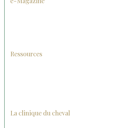
e-Magazine
Prévention
Diagnostic
Traitement
Pathologies
Ressources
Lexique
Photos et vidéos
FAQ
La clinique du cheval
Actualités