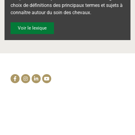
choix de définitions des principaux termes et sujets à
connaître autour du soin des chevaux.
Voir le lexique
La clinique du cheval
info@lacliniqueducheval.fr
Centre Hospitalier Vétérinaire
3910 Route de Launac 31330 Grenade
Tél. : +33 (0)5 61 82 55 13
Cabinet du Mailho
Auch, Gers