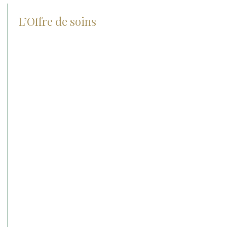
L’Offre de soins
Check-up center
Chirurgie
Orthopédie
Ophtalmologie
Médecine interne
Médecine sportive
Reproduction et néonatalogie
Hospitalisation
Soins intensifs
Urgences médico chirurgicale