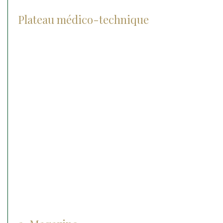
Plateau médico-technique
Radiographie
Les lasers
Le matériel chirurgical
Echographie
IRM
Anesthésie
Matériel d’endoscopie
Matériel d’ophtalmologie
Cryothérapie