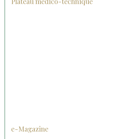
Plateau médico-technique
Radiographie
Les lasers
Le matériel chirurgical
Echographie
IRM
Anesthésie
Matériel d’endoscopie
Matériel d’ophtalmologie
Cryothérapie
e-Magazine