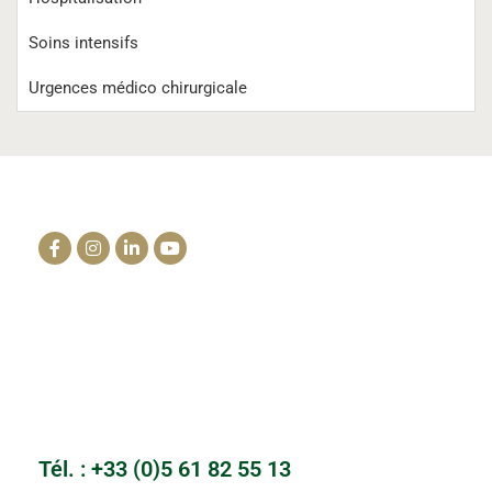
Soins intensifs
Urgences médico chirurgicale
La clinique du cheval
info@lacliniqueducheval.fr
Centre Hospitalier Vétérinaire
3910 Route de Launac 31330 Grenade
Tél. : +33 (0)5 61 82 55 13
Cabinet du Mailho
Auch, Gers
Tél. : +33 (0)5 61 82 55 13