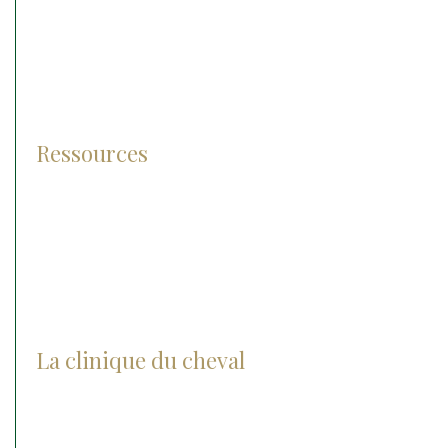
Prévention
Diagnostic
Traitement
Pathologies
Ressources
Lexique
Photos et vidéos
FAQ
La clinique du cheval
Actualités
Notre histoire