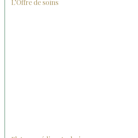
L’Offre de soins
Check-up center
Chirurgie
Orthopédie
Ophtalmologie
Médecine interne
Médecine sportive
Reproduction et néonatalogie
Hospitalisation
Soins intensifs
Urgences médico chirurgicale