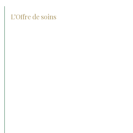
L’Offre de soins
Check-up center
Chirurgie
Orthopédie
Ophtalmologie
Médecine interne
Médecine sportive
Reproduction et néonatalogie
Hospitalisation
Soins intensifs
Urgences médico chirurgicale