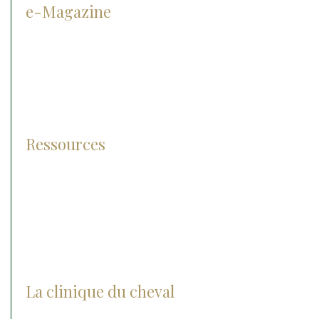
e-Magazine
Prévention
Diagnostic
Traitement
Pathologies
Ressources
Lexique
Photos et vidéos
FAQ
La clinique du cheval