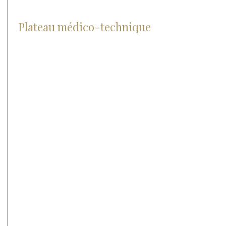
Plateau médico-technique
Radiographie
Les lasers
Le matériel chirurgical
Echographie
IRM
Anesthésie
Matériel d’endoscopie
Matériel d’ophtalmologie
Cryothérapie