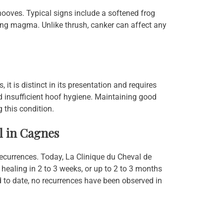
hooves. Typical signs include a softened frog
ng magma. Unlike thrush, canker can affect any
t is distinct in its presentation and requires
 insufficient hoof hygiene. Maintaining good
 this condition.
l in Cagnes
 recurrences. Today, La Clinique du Cheval de
ealing in 2 to 3 weeks, or up to 2 to 3 months
d to date, no recurrences have been observed in