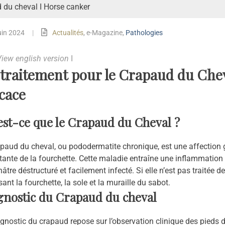
 du cheval I Horse canker
uin 2024
|
Actualités
,
e-Magazine
,
Pathologies
iew english version
I
traitement pour le Crapaud du Chev
icace
est-ce que le Crapaud du Cheval ?
paud du cheval, ou pododermatite chronique, est une affection g
tante de la fourchette. Cette maladie entraîne une inflammation 
âtre déstructuré et facilement infecté. Si elle n’est pas traitée 
sant la fourchette, la sole et la muraille du sabot.
gnostic du Crapaud du cheval
gnostic du crapaud repose sur l’observation clinique des pieds 