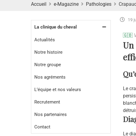
Accueil
e-Magazine
Pathologies
Crapaud
19 j
La clinique du cheval
🇬🇧
V
Actualités
Un 
Notre histoire
eff
Notre groupe
Qu’
Nos agréments
Le cra
L’équipe et nos valeurs
persis
Recrutement
blanch
détrui
Nos partenaires
Dia
Contact
Le dia