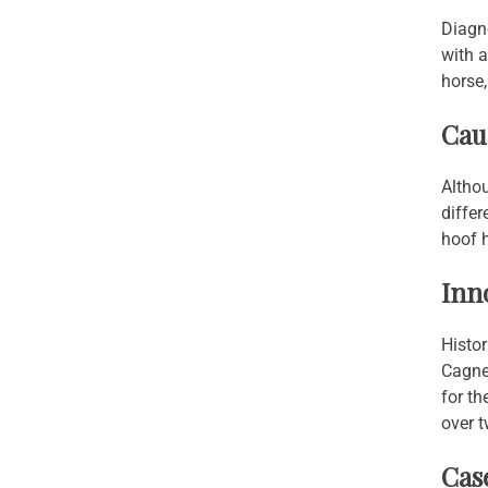
Diagno
with 
horse,
Cau
Althou
differ
hoof h
Inn
Histor
Cagnes
for th
over t
Cas