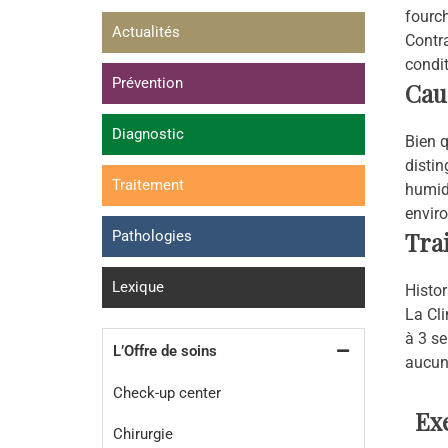
fourc
Actualités
Contra
condit
Prévention
Cau
Diagnostic
Bien q
distin
Traitement
humide
enviro
Tra
Pathologies
Lexique
Histor
La Cl
à 3 se
L’Offre de soins
aucune
Check-up center
Ex
Chirurgie