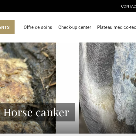
CONTAC
Offre de soins
Check-up center
Plateau médico-te
ENTS
I Horse canker