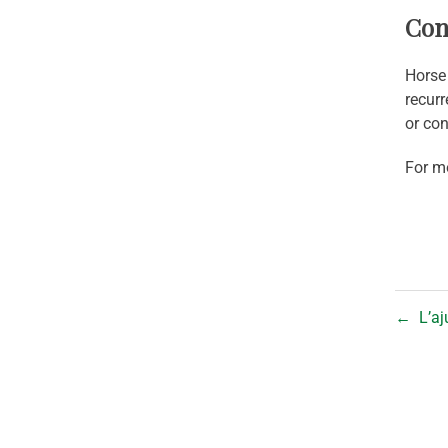
Con
Horse 
recurr
or con
For mo
←
L’aju
La clinique du cheval