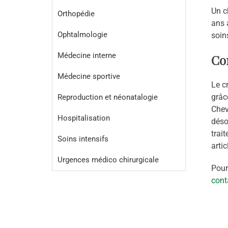
Un c
Orthopédie
ans 
Ophtalmologie
soin
Médecine interne
Co
Médecine sportive
Le c
grâc
Reproduction et néonatalogie
Chev
Hospitalisation
déso
trai
Soins intensifs
arti
Urgences médico chirurgicale
Pour
cont