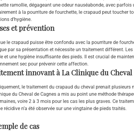
hette ramollie, dégageant une odeur nauséabonde, avec parfois
irement à la pourriture de fourchette, le crapaud peut toucher
ions d’hygiène.
ses et prévention
ue le crapaud puisse être confondu avec la pourriture de fourche
gue par sa présentation et nécessite un traitement différent. Le
 et une hygiène insuffisante des pieds. Il est crucial de mainte
nnement sec pour prévenir cette affection.
itement innovant à La Clinique du Cheval
iquement, le traitement du crapaud du cheval prenait plusieurs m
inique du Cheval de Cagnes a mis au point une méthode thérapeu
maines, voire 2 à 3 mois pour les cas les plus graves. Ce traiteme
 récidive n’a été observée sur une vingtaine de pieds traités.
emple de cas