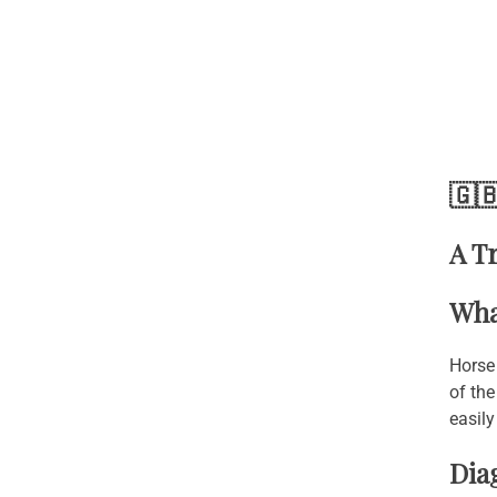
🇬
A T
Wha
Horse 
of the
easily
Dia