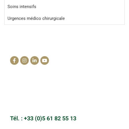
Soins intensifs
Urgences médico chirurgicale
La clinique du cheval
info@lacliniqueducheval.fr
Centre Hospitalier Vétérinaire
3910 Route de Launac 31330 Grenade
Tél. : +33 (0)5 61 82 55 13
Cabinet du Mailho
Auch, Gers
Tél. : +33 (0)5 61 82 55 13