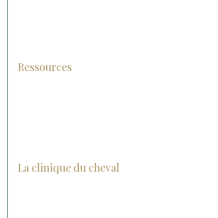
Diagnostic
Traitement
Pathologies
Ressources
Lexique
Photos et vidéos
FAQ
La clinique du cheval
Actualités
Notre histoire