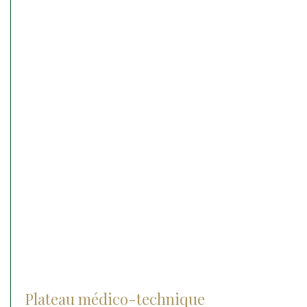
Check-up center
Chirurgie
Orthopédie
Ophtalmologie
Médecine interne
Médecine sportive
Reproduction et néonatalogie
Hospitalisation
Soins intensifs
Urgences médico chirurgicale
Plateau médico-technique