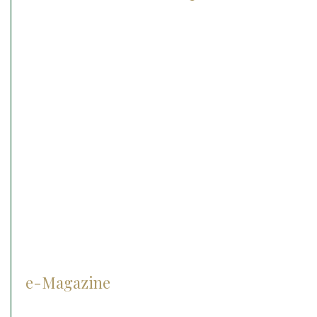
Radiographie
Les lasers
Le matériel chirurgical
Echographie
IRM
Anesthésie
Matériel d’endoscopie
Matériel d’ophtalmologie
Cryothérapie
e-Magazine
Prévention