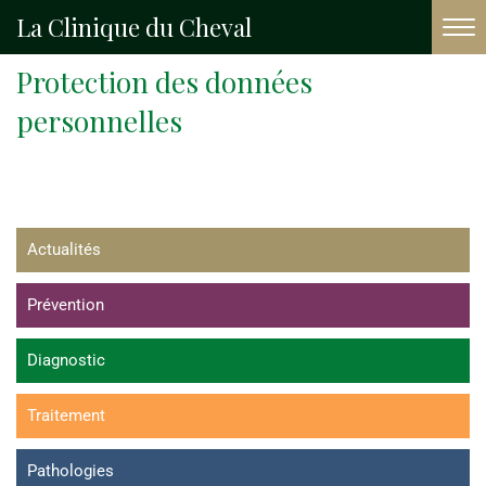
La Clinique du Cheval
Accueil
Protection des données personnelles
Protection des données
personnelles
Actualités
Prévention
Diagnostic
Traitement
Pathologies