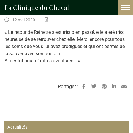
La Clinique du Cheval
Accueil
Temoignages
La Frégière Auberge Equitation Chalets (12)
12 mai 2020
|
« Le retour de Reinette s’est très bien passé, elle a été très
heureuse de se retrouver chez elle. Merci encore pour tous
les soins que vous lui avez prodigués et qui ont permis de
la sauver avec son poulain.
A bientôt pour d’autres aventures… »
Partager :
Actualités