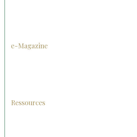
Matériel d’ophtalmologie
Cryothérapie
e-Magazine
Prévention
Diagnostic
Traitement
Pathologies
Ressources
Lexique
Photos et vidéos
FAQ