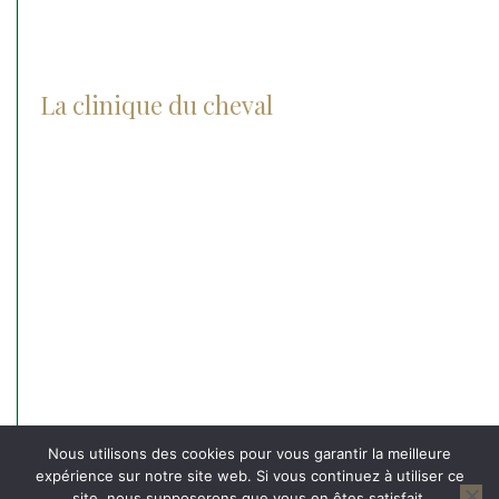
La clinique du cheval
Actualités
Notre histoire
Notre groupe
Nos agréments
L’équipe et nos valeurs
Recrutement
Nos partenaires
Contact
Nous utilisons des cookies pour vous garantir la meilleure
expérience sur notre site web. Si vous continuez à utiliser ce
site, nous supposerons que vous en êtes satisfait.