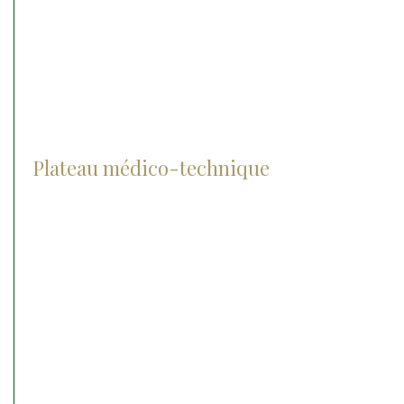
Hospitalisation
Soins intensifs
Urgences médico chirurgicale
Plateau médico-technique
Radiographie
Les lasers
Le matériel chirurgical
Echographie
IRM
Anesthésie
Matériel d’endoscopie