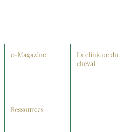
e-Magazine
La clinique du
cheval
Prévention
Actualités
Diagnostic
Notre histoire
Traitement
Notre groupe
Pathologies
Nos agréments
Ressources
L’équipe et nos valeurs
Lexique
Recrutement