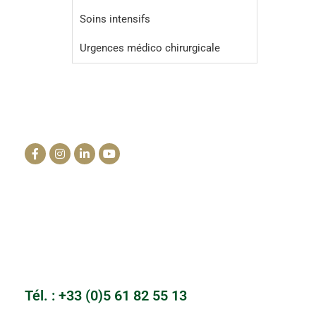
Soins intensifs
Urgences médico chirurgicale
La clinique du cheval
info@lacliniqueducheval.fr
Centre Hospitalier Vétérinaire
3910 Route de Launac 31330 Grenade
Tél. : +33 (0)5 61 82 55 13
Cabinet du Mailho
Auch, Gers
Tél. : +33 (0)5 61 82 55 13