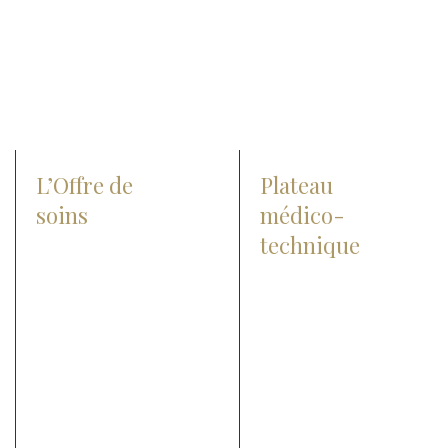
L’Offre de
Plateau
soins
médico-
technique
Check-up center
Radiographie
Chirurgie
Les lasers
Orthopédie
Le matériel chirurgical
Ophtalmologie
Echographie
Médecine interne
IRM
Médecine sportive