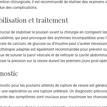
ention chirurgicale, il est recommandé de réaliser des examens s
due des complications.
bilisation et traitement
 crucial de stabiliser le poulain avant la chirurgie en corrigeant 
aliémie, qui peut provoquer des arythmies incompatibles avec l’
ate de calcium, de glucose ou d’insuline peut s’avérer nécessair
othérapie adaptée est également recommandée pour prévenir ou tr
ue de suturer la paroi vésicale et de nettoyer la cavité abdomin
ser la pression sur la vessie durant les premiers jours post-opér
nostic
nostic pour les poulains atteints de rupture de vessie est géné
à une septicémie ou une rupture urétérale. Un diagnostic précoce,
priée des symptômes sont cruciaux pour maximiser les chances 