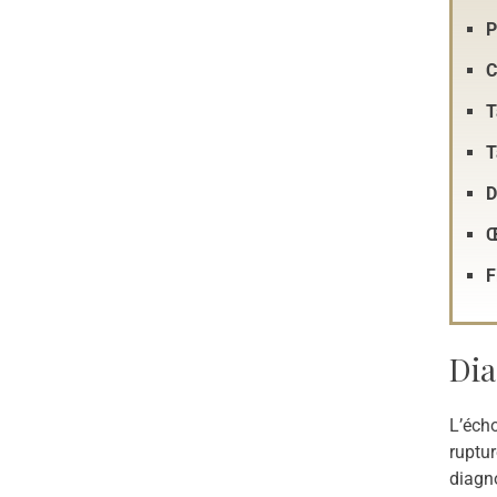
P
C
T
T
D
Œ
F
Dia
L’écho
ruptur
diagno