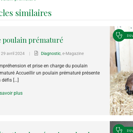
cles similaires
DI
e poulain prématuré
29 avril 2024
|
Diagnostic
,
e-Magazine
préhension et prise en charge du poulain
maturé Accueillir un poulain prématuré présente
 défis […]
savoir plus
DI