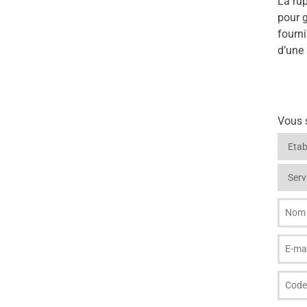
La rup
pour g
fourni
d’une 
Vous s