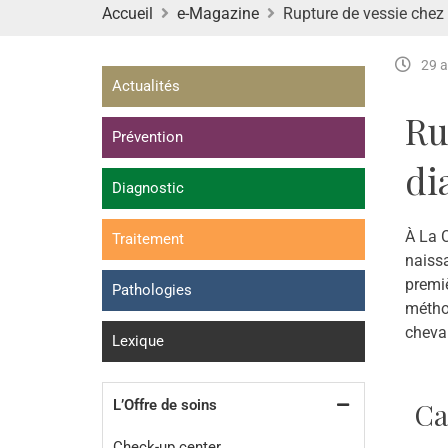
Accueil
e-Magazine
Rupture de vessie chez 
29 a
Actualités
Ru
Prévention
di
Diagnostic
À La C
Traitement
naissa
premiè
Pathologies
méthod
cheva
Lexique
L’Offre de soins
Ca
Check-up center