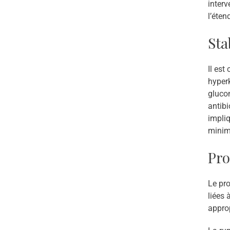
interv
l’éten
Sta
Il est
hyperk
glucon
antibi
impliq
minimi
Pro
Le pro
liées 
appro