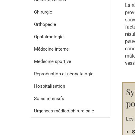
La r
Chirurgie
prov
souv
Orthopédie
fact
résu
Ophtalmologie
peuv
cond
Médecine interne
mâle
Médecine sportive
vess
Reproduction et néonatalogie
Hospitalisation
Sy
Soins intensifs
po
Urgences médico chirurgicale
Les 
S