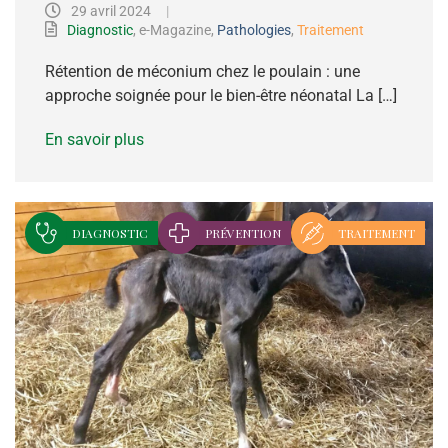
29 avril 2024
|
Diagnostic
,
e-Magazine
,
Pathologies
,
Traitement
Rétention de méconium chez le poulain : une
approche soignée pour le bien-être néonatal La […]
En savoir plus
DIAGNOSTIC
PRÉVENTION
TRAITEMENT