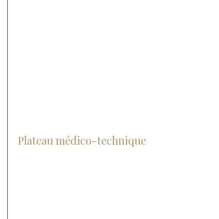
Médecine interne
Médecine sportive
Reproduction et néonatalogie
Hospitalisation
Soins intensifs
Urgences médico chirurgicale
Plateau médico-technique
Radiographie
Les lasers
Le matériel chirurgical
Echographie