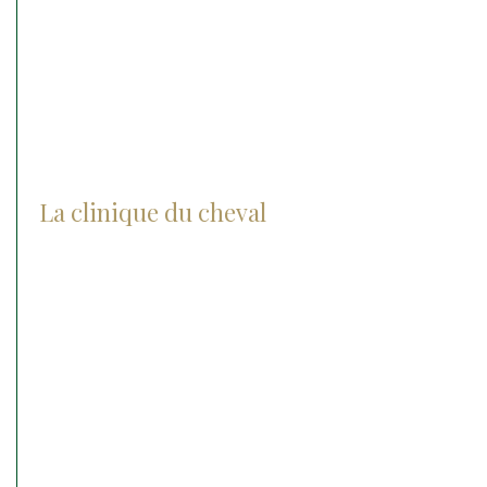
Lexique
Photos et vidéos
FAQ
La clinique du cheval
Actualités
Notre histoire
Notre groupe
Nos agréments
L’équipe et nos valeurs
Recrutement
Nos partenaires