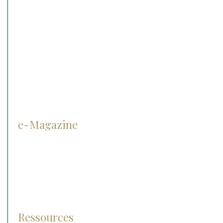
IRM
Anesthésie
Matériel d’endoscopie
Matériel d’ophtalmologie
Cryothérapie
e-Magazine
Prévention
Diagnostic
Traitement
Pathologies
Ressources