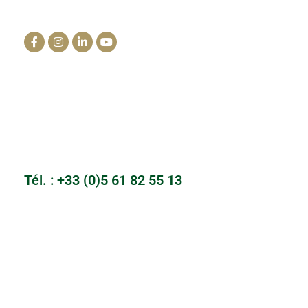
La clinique du cheval
info@lacliniqueducheval.fr
Centre Hospitalier Vétérinaire
3910 Route de Launac 31330 Grenade
Tél. : +33 (0)5 61 82 55 13
Cabinet du Mailho
Auch, Gers
Tél. : +33 (0)5 61 82 55 13
Clinique Equine de l’Hippodrome
Hippodrome de la Cote d’azur - 2 boulevard Kennedy - 06800
Cagnes-sur-Mer
Tél. : +33 (0)4 93 20 33 03
Vet’Equins du Jat
61 route d'Albi 81990 Frejairolles