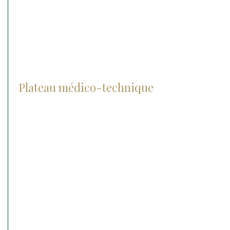
Hospitalisation
Soins intensifs
Urgences médico chirurgicale
Plateau médico-technique
Radiographie
Les lasers
Le matériel chirurgical
Echographie
IRM
Anesthésie
Matériel d’endoscopie