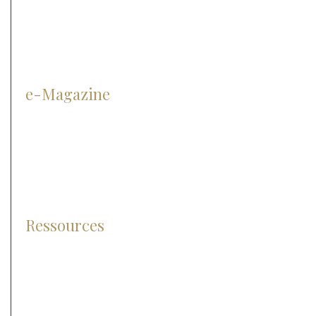
Matériel d’ophtalmologie
Cryothérapie
e-Magazine
Prévention
Diagnostic
Traitement
Pathologies
Ressources
Lexique
Photos et vidéos
FAQ