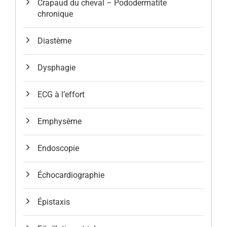
Crapaud du cheval – Pododermatite
chronique
Diastème
Dysphagie
ECG à l’effort
Emphysème
Endoscopie
Échocardiographie
Épistaxis