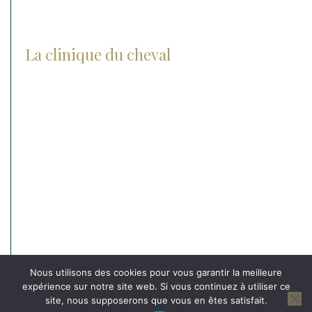
La clinique du cheval
Actualités
Notre histoire
Notre groupe
Nos agréments
L’équipe et nos valeurs
Recrutement
Nos partenaires
Contact
Nous utilisons des cookies pour vous garantir la meilleure
expérience sur notre site web. Si vous continuez à utiliser ce
site, nous supposerons que vous en êtes satisfait.
© 2026
La Clinique du Cheval
-
Mentions légales
-
Protection des