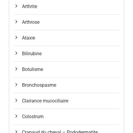
Arthrite
Arthrose
Ataxie
Bilirubine
Botulisme
Bronchospasme
Clairance mucociliaire
Colostrum
Crapaud du cheval – Pododermatite