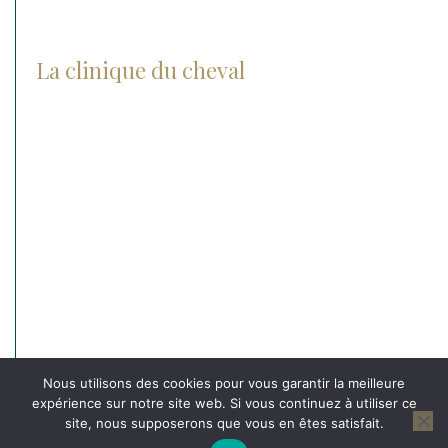
La clinique du cheval
Actualités
Notre histoire
Notre groupe
Nos agréments
L’équipe et nos valeurs
Recrutement
Nos partenaires
Contact
Nous utilisons des cookies pour vous garantir la meilleure
expérience sur notre site web. Si vous continuez à utiliser ce
site, nous supposerons que vous en êtes satisfait.
© 2026
La Clinique du Cheval
-
Mentions légales
-
Protection des