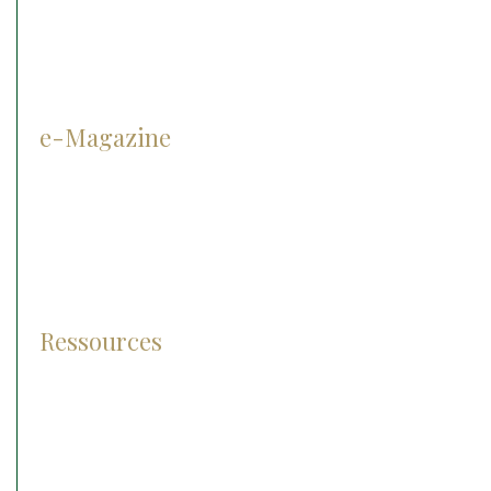
Cryothérapie
e-Magazine
Prévention
Diagnostic
Traitement
Pathologies
Ressources
Lexique
Photos et vidéos
FAQ