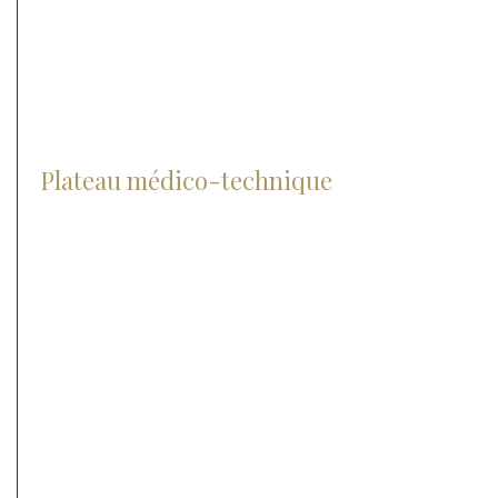
Soins intensifs
Urgences médico chirurgicale
Plateau médico-technique
Radiographie
Les lasers
Le matériel chirurgical
Echographie
IRM
Anesthésie
Matériel d’endoscopie
Matériel d’ophtalmologie