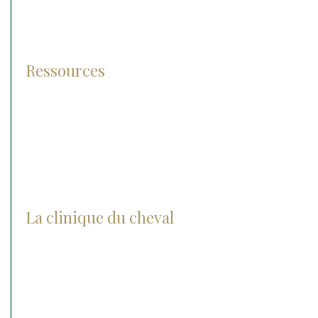
Traitement
Pathologies
Ressources
Lexique
Photos et vidéos
FAQ
La clinique du cheval
Actualités
Notre histoire
Notre groupe