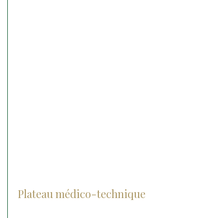
Chirurgie
Orthopédie
Ophtalmologie
Médecine interne
Médecine sportive
Reproduction et néonatalogie
Hospitalisation
Soins intensifs
Urgences médico chirurgicale
Plateau médico-technique
Radiographie