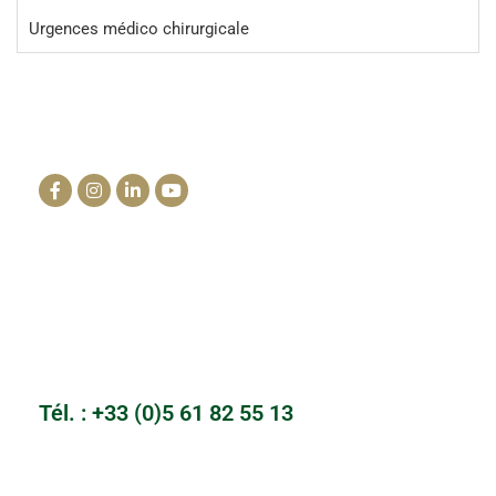
Urgences médico chirurgicale
La clinique du cheval
info@lacliniqueducheval.fr
Centre Hospitalier Vétérinaire
3910 Route de Launac 31330 Grenade
Tél. : +33 (0)5 61 82 55 13
Cabinet du Mailho
Auch, Gers
Tél. : +33 (0)5 61 82 55 13
Clinique Equine de l’Hippodrome
Hippodrome de la Cote d’azur - 2 boulevard Kennedy - 06800