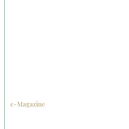
Les lasers
Le matériel chirurgical
Echographie
IRM
Anesthésie
Matériel d’endoscopie
Matériel d’ophtalmologie
Cryothérapie
e-Magazine
Prévention
Diagnostic